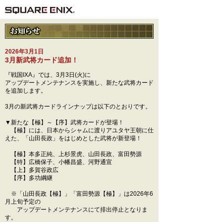
2026年3月1日
3月新武将カード追加！
『戦国IXA』では、3月3日(火)に
アップデートメンテナンスを実施し、新たな武将カード
を追加します。
3月の新武将カードラインナップは以下のとおりです。
▼新たな【極】～【序】武将カードが登場！
【極】には、日本からシャムに渡りアユタヤ王朝に仕
えた、「山田長政」をはじめとした武将が新登場！
【極】本多正純、上杉景虎、山田長政、富田勢源
【特】広橋保子、小幡昌盛、河野通宣
【上】多賀谷政広
【序】多功綱継
※「山田長政【極】」「富田勢源【極】」は2026年6
月上旬予定の
アップデートメンテナンスにて排出停止となりま
す。