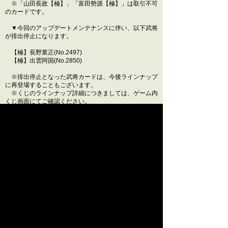
※「山田長政【極】」「富田勢源【極】」は取引不可
のカードです。
▼今回のアップデートメンテナンスに伴い、以下武将
が排出停止になります。
【極】長野業正(No.2497)
【極】出雲阿国(No.2850)
※排出停止となった武将カードは、今後ラインナップ
に再登場することもございます。
※くじのラインナップ詳細につきましては、ゲーム内
くじ画面にてご確認ください。
◆日時
3月3日(火)14:00 ～ 17:00(予定)
※メンテナンスの状況により、終了時刻が変更となる
場合がございます。
今後とも、『戦国IXA』をよろしくお願いいたします。
閉じる
© SQUARE ENIX