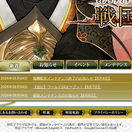
2026年08月04日
報酬配布メンテナンス終了のお知らせ【8月4日】
2026年08月04日
【追記】ワールド24オープン！【8月7日】
2026年08月04日
刷新メンテナンスのお知らせ【8月6日】
2026年07月31日
報酬配布メンテナンスのお知らせ【8月4日】
2026年07月31日
【追記】2026年8月の新章突入までの各種日程について
2026年07月25日
【ワールド天下／無双／布武】間の城主入れ替えについて
対応ブラウザ以外では、登録ボタンやゲームの表示・動作が正常でない場合があります。
対応ブラウザ：Microsoft Edge95.0、FireFox65.0、GoogleChrome72.0以降
2026年07月24日
刷新・統合時の「引き継ぎカード選択」に関するアンケートご